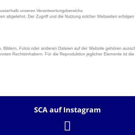
 ausserhalb unseres Verantwortungsbereichs.
ten abgelehnt. Der Zugriff und die Nutzung solcher Webseiten erfolge
, Bildern, Fotos oder anderen Dateien auf der Website gehören aussch
nnten Rechtsinhabern. Für die Reproduktion jeglicher Elemente ist die
SCA auf Instagram
