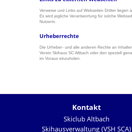
Verweise und Links auf Webseiten Dritter liegen
Es wird jegliche Verantwortung für solche Websei
Nutzerin.
Urheberrechte
Die Urheber- und alle anderen Rechte an Inhalten
Verein Skihaus SC Altbach oder den speziell gena
im Voraus einzuholen.
Kontakt
Skiclub Altbach
Skihausverwaltung (VSH SCA)