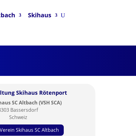
tbach
Skihaus
tung Skihaus Rötenport
haus SC Altbach (VSH SCA)
8303 Bassersdorf
Schweiz
Verein Skihaus SC Altbach